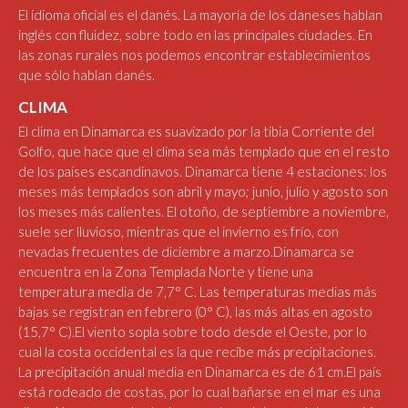
El idioma oficial es el danés. La mayoría de los daneses hablan
inglés con fluidez, sobre todo en las principales ciudades. En
las zonas rurales nos podemos encontrar establecimientos
que sólo hablan danés.
CLIMA
El clima en Dinamarca es suavizado por la tibia Corriente del
Golfo, que hace que el clima sea más templado que en el resto
de los países escandinavos. Dinamarca tiene 4 estaciones: los
meses más templados son abril y mayo; junio, julio y agosto son
los meses más calientes. El otoño, de septiembre a noviembre,
suele ser lluvioso, mientras que el invierno es frío, con
nevadas frecuentes de diciembre a marzo.Dinamarca se
encuentra en la Zona Templada Norte y tiene una
temperatura media de 7,7° C. Las temperaturas medias más
bajas se registran en febrero (0° C), las más altas en agosto
(15,7° C).El viento sopla sobre todo desde el Oeste, por lo
cual la costa occidental es la que recibe más precipitaciones.
La precipitación anual media en Dinamarca es de 61 cm.El país
está rodeado de costas, por lo cual bañarse en el mar es una