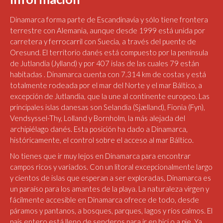
Dinamarca forma parte de Escandinavia y sólo tiene frontera
terrestre con Alemania, aunque desde 1999 está unida por
carretera y ferrocarril con Suecia, a través del puente de
Oresund. El territorio danés está compuesto por la península
de Jutlandia (Jylland) y por 407 islas de las cuales 79 están
habitadas . Dinamarca cuenta con 7.314 km de costas y está
totalmente rodeada por el mar del Norte y el mar Báltico, a
excepción de Jutlandia, que la une al continente europeo. Las
principales islas danesas son Selandia (Sjælland), Fionia (Fyn),
Vendsyssel-Thy, Lolland y Bornholm, la más alejada del
archipiélago danés. Esta posición ha dado a Dinamarca,
históricamente, el control sobre el acceso al mar Báltico.
No tienes que ir muy lejos en Dinamarca para encontrar
campos ricos y variados. Con un litoral excepcionalmente largo
y cientos de islas que esperan a ser exploradas, Dinamarca es
un paraíso para los amantes de la playa. La naturaleza virgen y
fácilmente accesible en Dinamarca ofrece de todo, desde
páramos y pantanos, a bosques, parques, lagos y ríos calmos. El
país entero está lleno de senderos para ir en bici o a pie. Ya