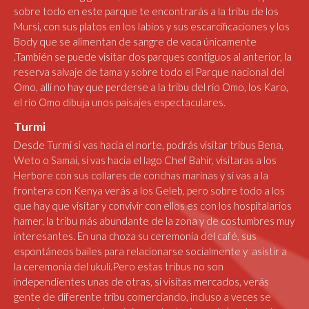
sobre todo en este parque te encontrarás a la tribu de los
Mursi, con sus platos en los labios y sus escarcificaciones y los
Body que se alimentan de sangre de vaca únicamente
.También se puede visitar dos parques contiguos al anterior, la
reserva salvaje de tama y sobre todo el Parque nacional del
Omo, allí no hay que perderse a la tribu del río Omo, los Karo,
el río Omo dibuja unos paisajes espectaculares.
Turmi
Desde Turmi si vas hacia el norte, podrás visitar tribus Bena,
Weto o Samai, si vas hacia el lago Chef Bahir, visitaras a los
Herbore con sus collares de conchas marinas y si vas a la
frontera con Kenya verás a los Geleb, pero sobre todo a los
que hay que visitar y convivir con ellos es con los hospitalarios
hamer, la tribu más abundante de la zona y de costumbres muy
interesantes. En una choza su ceremonia del café, sus
espontáneos bailes para relacionarse socialmente y asistir a
la ceremonia del ukuli.Pero estas tribus no son
independientes unas de otras, si visitas mercados, verás
gente de diferente tribu comerciando, incluso a veces se