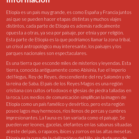
Etiopía es un país muy grande, es como España y Francia juntos
así que se pueden hacer etapas distintas y muchos viajes
distintos, cada parte de Etiopía es además radicalmente
opuesta a otras, ya sea por paisaje, por etnia y por religión.
Esta parte de Etiopía es la que podríamos llamar la zona tribal,
un crisol antropológico muy interesante, los paisajes y los
parques nacionales son espectaculares.
Es una tierra que esconde miles de misterios y leyendas. Esta
tierra, conocida antiguamente como Abisinia, fue el Imperio
del Negus, Rey de Reyes, descendiente del rey Salomón y de
la reina de Saba. El país de los Reyes Magos es una región
cristiana con cultos ortodoxos e iglesias de piedra talladas en
la roca. Los medios de comunicación simplifican la imagen de
Etiopía como un país famélico y desértico, pero esta región
posee lagos muy hermosos, ríos llenos de percas y cumbres
impresionantes. La fauna es tan variada como el paisaje. Se
pueden ver leones, gacelas, elefantes en las sabanas situadas
al este del país, o rapaces, íbices y zorros en las altas mesetas.
Etiopía es la cuna de la civilización y del Nilo, sin duda uno de