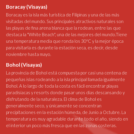
Boracay (Visayas)
Boracay es la isla más turística de Filipinas y una de las más
visitadas del mundo. Sus principales atractivos naturales son
las playas de fina arena blanca que la rodean, entre las que
destaca la "White Beach", una de las mejores del mundo.Tiene
una temperatura media que ronda los 30ºC y la mejor época
para visitarla es durante la estación seca, es decir, desde
noviembre hasta mayo.
Bohol (Visayas)
La provincia de Bohol está compuesta por casi una centena de
pequeñas islas rodeando a la isla principal llamada igualmente
Bohol. A lo largo de toda la costa es fácil encontrar playas
paradisíacas y resorts donde pasar unos días descansando y
disfrutando de la naturaleza. El clima de Bohol es
generalmente seco, y únicamente se concentran
precipitaciones en la estación húmeda, de Junio a Octubre. La
temperatura es muy agradable durante todo el año, siendo en
el interior un poco más fresca que en las zonas costeras.