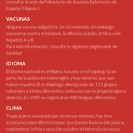
consultar la web del Ministerio de Asuntos Exteriores de
España
( Filipinas )
VACUNAS
Ninguna vacuna obligatoria. Se recomienda, sin embargo,
vacunarse contra el tétanos, la difteria, la polio, el tifus y las
hepatitis A y B.
Para más información, consulte la siguiente
página web de
Sanidad
IDIOMA
El idioma nacional es el filipino, basado en el tagalog. Gran
parte de la población habla inglés y hay minorías que aún
hablan español. El archipiélago alberga más de 111 grupos
culturales y etnias diferentes, cada una con su propia lengua o
dialecto. En 1990 se registraron 988 lenguas diferentes.
CLIMA
Tropical pero suavizado por las brisas marinas. Hay tres
estaciones bien diferenciadas: la estación lluviosa (de junio a
septiembre), la fría y seca (de octubre a febrero) y la seca y