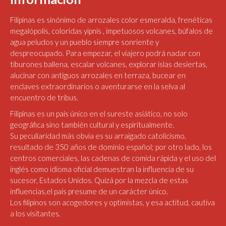
Filipinas es sinónimo de arrozales color esmeralda, frenéticas
megalópolis, coloridas yipnis , impetuosos volcanes, búfalos de
agua peludos y un pueblo siempre sonriente y
despreocupado. Para empezar, el viajero podrá nadar con
tiburones ballena, escalar volcanes, explorar islas desiertas,
alucinar con antiguos arrozales en terraza, bucear en
enclaves extraordinarios o aventurarse en la selva al
encuentro de tribus.
Filipinas es un país único en el sureste asiático, no solo
geográfica sino también cultural y espiritualmente.
Su peculiaridad más obvia es su arraigado catolicismo,
resultado de 350 años de dominio español; por otro lado, los
centros comerciales, las cadenas de comida rápida y el uso del
inglés como idioma oficial demuestran la influencia de su
sucesor, Estados Unidos. Quizá por la mezcla de estas
influencias,el país presume de un carácter único.
Los filipinos son acogedores y optimistas, y esa actitud, cautiva
a los visitantes.