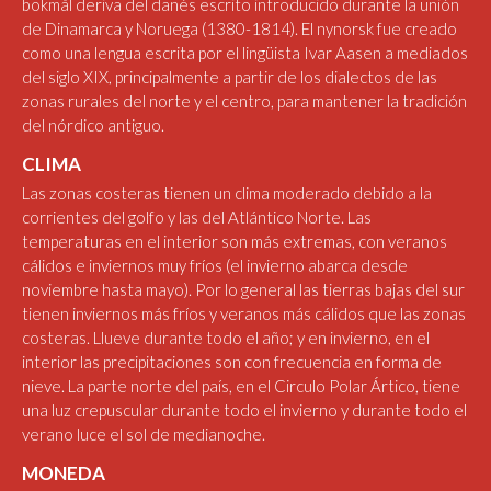
bokmål deriva del danés escrito introducido durante la unión
de Dinamarca y Noruega (1380-1814). El nynorsk fue creado
como una lengua escrita por el lingüista Ivar Aasen a mediados
del siglo XIX, principalmente a partir de los dialectos de las
zonas rurales del norte y el centro, para mantener la tradición
del nórdico antiguo.
CLIMA
Las zonas costeras tienen un clima moderado debido a la
corrientes del golfo y las del Atlántico Norte. Las
temperaturas en el interior son más extremas, con veranos
cálidos e inviernos muy fríos (el invierno abarca desde
noviembre hasta mayo). Por lo general las tierras bajas del sur
tienen inviernos más fríos y veranos más cálidos que las zonas
costeras. Llueve durante todo el año; y en invierno, en el
interior las precipitaciones son con frecuencia en forma de
nieve. La parte norte del país, en el Circulo Polar Ártico, tiene
una luz crepuscular durante todo el invierno y durante todo el
verano luce el sol de medianoche.
MONEDA