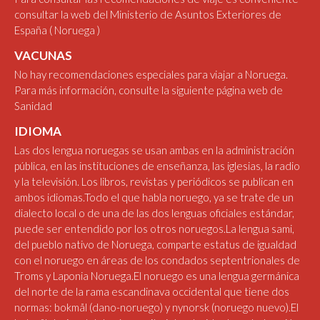
consultar la web del Ministerio de Asuntos Exteriores de
España
( Noruega )
VACUNAS
No hay recomendaciones especiales para viajar a Noruega.
Para más información, consulte la siguiente
página web de
Sanidad
IDIOMA
Las dos lengua noruegas se usan ambas en la administración
pública, en las instituciones de enseñanza, las iglesias, la radio
y la televisión. Los libros, revistas y periódicos se publican en
ambos idiomas.Todo el que habla noruego, ya se trate de un
dialecto local o de una de las dos lenguas oficiales estándar,
puede ser entendido por los otros noruegos.La lengua sami,
del pueblo nativo de Noruega, comparte estatus de igualdad
con el noruego en áreas de los condados septentrionales de
Troms y Laponia Noruega.El noruego es una lengua germánica
del norte de la rama escandinava occidental que tiene dos
normas: bokmål (dano-noruego) y nynorsk (noruego nuevo).El