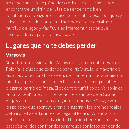
pasar semanas de espléndida soledad. En el campo pueden
encontrarse un sinfín de rutas de senderismo bien
señalizadas que siguen el cauce de ríos, atraviesan bosques y
salvan puertos de montaña. El noreste ofrece al visitante
multitud de lagos y vías fluviales intercomunicados que
resultan ideales para practicar kayak.
Lugares que no te debes perder
Varsovia
Situada en la provincia de Mazowieckie, en el centro-este de
Polonia, la ciudad se extiende por el río Vistula; la mayoría de
las atracciones turísticas se encuentran en la ribera izquierda,
mientras que en la orilla derecha se encuentra el pujante y
elegante barrio de Praga. El epicentro turístico de Varsovia es
la "Ruta Real", que discurre de norte a sur desde la Ciudad
Vieja y actual, pasadas las elegantes tiendas de Nowy Swiat,
los palacios que sobrevivieron a la guerra y los jardines reales
del parque Lazienki, antes de llegar al Palacio Wilanow, al sur
del centro de la ciudad. La ciudad también tiene numerosos
espacios verdes con frondosos parques con lagos por donde