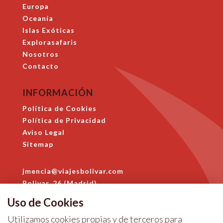
Europa
Oceanía
Islas Exóticas
Explorasafaris
Nosotros
Contacto
INFORMACIÓN
Política de Cookies
Política de Privacidad
Aviso Legal
Sitemap
jmencia@viajesbolivar.com
Bolivar, 26 (Madrid)
914 684 396
Uso de Cookies
Utilizamos cookies propias y de terceros para