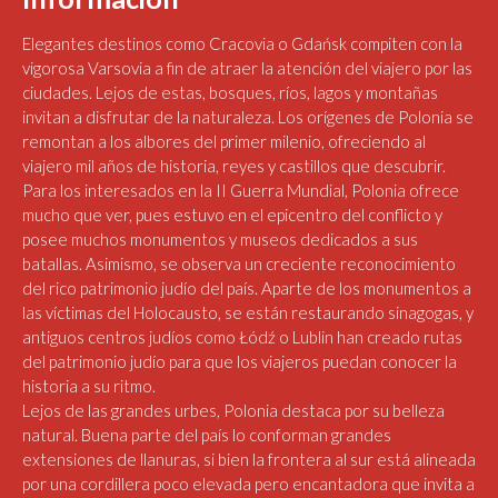
Elegantes destinos como Cracovia o Gdańsk compiten con la
vigorosa Varsovia a fin de atraer la atención del viajero por las
ciudades. Lejos de estas, bosques, ríos, lagos y montañas
invitan a disfrutar de la naturaleza. Los orígenes de Polonia se
remontan a los albores del primer milenio, ofreciendo al
viajero mil años de historia, reyes y castillos que descubrir.
Para los interesados en la II Guerra Mundial, Polonia ofrece
mucho que ver, pues estuvo en el epicentro del conflicto y
posee muchos monumentos y museos dedicados a sus
batallas. Asimismo, se observa un creciente reconocimiento
del rico patrimonio judío del país. Aparte de los monumentos a
las víctimas del Holocausto, se están restaurando sinagogas, y
antiguos centros judíos como Łódź o Lublin han creado rutas
del patrimonio judío para que los viajeros puedan conocer la
historia a su ritmo.
Lejos de las grandes urbes, Polonia destaca por su belleza
natural. Buena parte del país lo conforman grandes
extensiones de llanuras, si bien la frontera al sur está alineada
por una cordillera poco elevada pero encantadora que invita a