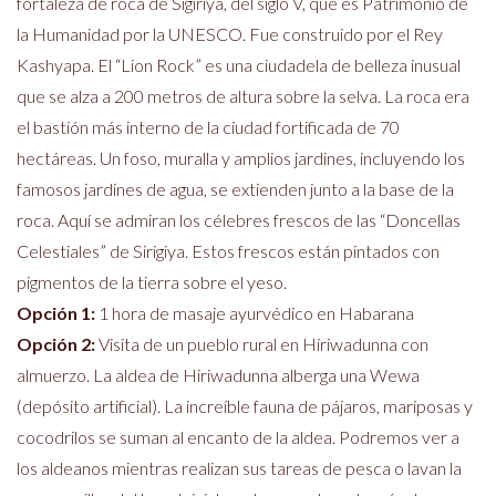
fortaleza de roca de Sigiriya, del siglo V, que es Patrimonio de
la Humanidad por la UNESCO. Fue construido por el Rey
Kashyapa. El “Lion Rock” es una ciudadela de belleza inusual
que se alza a 200 metros de altura sobre la selva. La roca era
el bastión más interno de la ciudad fortificada de 70
hectáreas. Un foso, muralla y amplios jardines, incluyendo los
famosos jardines de agua, se extienden junto a la base de la
roca. Aquí se admiran los célebres frescos de las “Doncellas
Celestiales” de Sirigiya. Estos frescos están pintados con
pigmentos de la tierra sobre el yeso.
Opción 1:
1 hora de masaje ayurvédico en Habarana
Opción 2:
Visita de un pueblo rural en Hiriwadunna con
almuerzo. La aldea de Hiriwadunna alberga una Wewa
(depósito artificial). La increíble fauna de pájaros, mariposas y
cocodrilos se suman al encanto de la aldea. Podremos ver a
los aldeanos mientras realizan sus tareas de pesca o lavan la